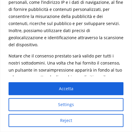
personali, come l’indirizzo IP e i dati di navigazione, al fine
di fornire pubblicità e contenuti personalizzati, per
consentire la misurazione della pubblicità e dei
contenuti, ricerche sul pubblico e per sviluppare servizi.
Inoltre, possiamo utilizzare dati precisi di
geolocalizzazione e identificazione attraverso la scansione
del dispositivo.
Notare che il consenso prestato sarà valido per tutti i
nostri sottodomini. Una volta che hai fornito il consenso,
un pulsante in sovraimpressione apparirà in fondo al tuo
schermo, permettendo di cambiare o di ritirare il
Evolution Travel Ltd. via San Marco, 19 La Valletta –
VLT1362 Malta – VAT Number: MT22006723
consenso in ogni momento. Rispettiamo le scelte
Accetta
Malta Tourism Authority (o MTA) Licenza: TRA/T/69
dell'utente e ci impegniamo a fornire un'esperienza di
www.evolutiontravel.eu
navigazione trasparente e sicura.
clicca qui
Settings
Reject