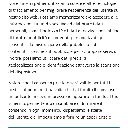
Noi e i nostri patner utilizziamo cookie e altre tecnologie
Articoli recenti
di tracciamento per migliorare l'esperienza dell'utente sul
Hello world!
nostro sito web. Possiamo memorizzare e/o accedere alle
informazioni su un dispositivo ed elaborare i dati
Commenti recenti
personali, come l’indirizzo IP e i dati di navigazione, al fine
A WordPress Commenter
su
Hello world!
di fornire pubblicità e contenuti personalizzati, per
consentire la misurazione della pubblicità e dei
Archivi
contenuti, ricerche sul pubblico e per sviluppare servizi.
Inoltre, possiamo utilizzare dati precisi di
Marzo 2019
geolocalizzazione e identificazione attraverso la scansione
del dispositivo.
Categorie
Notare che il consenso prestato sarà valido per tutti i
Uncategorized
nostri sottodomini. Una volta che hai fornito il consenso,
un pulsante in sovraimpressione apparirà in fondo al tuo
Meta
schermo, permettendo di cambiare o di ritirare il
Accedi
consenso in ogni momento. Rispettiamo le scelte
Feed dei contenuti
dell'utente e ci impegniamo a fornire un'esperienza di
navigazione trasparente e sicura.
clicca qui
Feed dei commenti